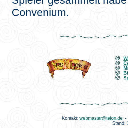
Convenium.
Wa
C
M
Bi
Sp
Kontakt:
webmaster@telon.de
- 
Stand: 